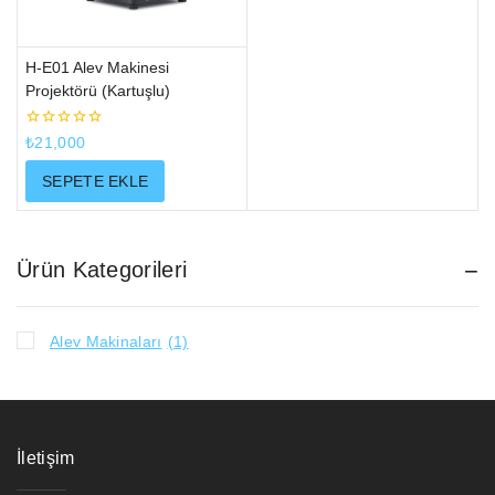
H-E01 Alev Makinesi
Projektörü (Kartuşlu)
0
₺
21,000
5
üzerinden
SEPETE EKLE
Ürün Kategorileri
Alev Makinaları
(1)
İletişim