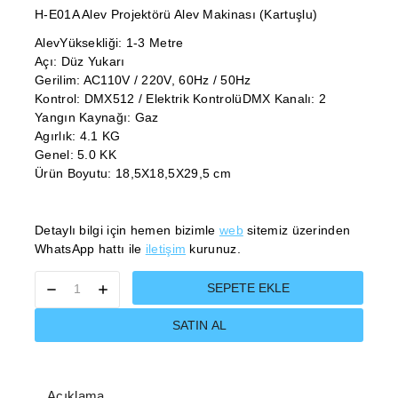
H-E01A Alev Projektörü Alev Makinası (Kartuşlu)
AlevYüksekliği: 1-3 Metre
Açı: Düz Yukarı
Gerilim: AC110V / 220V, 60Hz / 50Hz
Kontrol: DMX512 / Elektrik KontrolüDMX Kanalı: 2
Yangın Kaynağı: Gaz
Agırlık: 4.1 KG
Genel: 5.0 KK
Ürün Boyutu: 18,5X18,5X29,5 cm
Detaylı bilgi için hemen bizimle
web
sitemiz üzerinden
WhatsApp hattı ile
iletişim
kurunuz.
SEPETE EKLE
SATIN AL
Açıklama