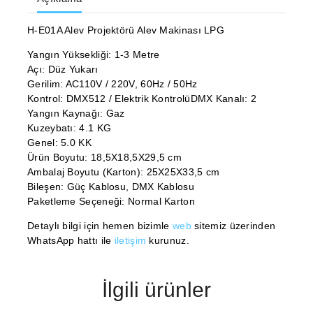
H-E01A Alev Projektörü Alev Makinası LPG
Yangın Yüksekliği: 1-3 Metre
Açı: Düz Yukarı
Gerilim: AC110V / 220V, 60Hz / 50Hz
Kontrol: DMX512 / Elektrik KontrolüDMX Kanalı: 2
Yangın Kaynağı: Gaz
Kuzeybatı: 4.1 KG
Genel: 5.0 KK
Ürün Boyutu: 18,5X18,5X29,5 cm
Ambalaj Boyutu (Karton): 25X25X33,5 cm
Bileşen: Güç Kablosu, DMX Kablosu
Paketleme Seçeneği: Normal Karton
Detaylı bilgi için hemen bizimle
web
sitemiz üzerinden
WhatsApp hattı ile
iletişim
kurunuz.
İlgili ürünler