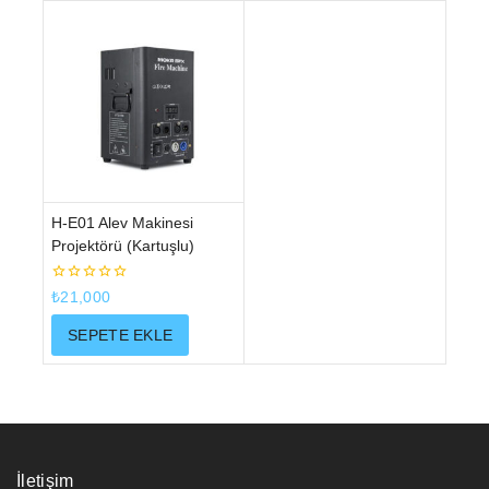
H-E01 Alev Makinesi
Projektörü (Kartuşlu)
0
₺
21,000
5
üzerinden
SEPETE EKLE
İletişim